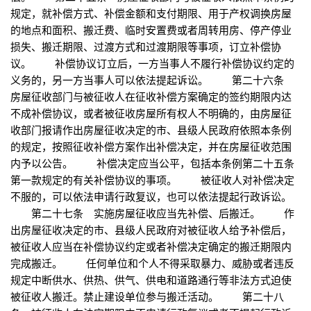
规定，就补偿方式、补偿金额和支付期限、用于产权调换房屋
的地点和面积、搬迁费、临时安置费或者周转用房、停产停业
损失、搬迁期限、过渡方式和过渡期限等事项，订立补偿协
议。 补偿协议订立后，一方当事人不履行补偿协议约定的
义务的，另一方当事人可以依法提起诉讼。 第二十六条
房屋征收部门与被征收人在征收补偿方案确定的签约期限内达
不成补偿协议，或者被征收房屋所有权人不明确的，由房屋征
收部门报请作出房屋征收决定的市、县级人民政府依照本条例
的规定，按照征收补偿方案作出补偿决定，并在房屋征收范围
内予以公告。 补偿决定应当公平，包括本条例第二十五条
第一款规定的有关补偿协议的事项。 被征收人对补偿决定
不服的，可以依法申请行政复议，也可以依法提起行政诉讼。
第二十七条 实施房屋征收应当先补偿、后搬迁。 作
出房屋征收决定的市、县级人民政府对被征收人给予补偿后，
被征收人应当在补偿协议约定或者补偿决定确定的搬迁期限内
完成搬迁。 任何单位和个人不得采取暴力、威胁或者违反
规定中断供水、供热、供气、供电和道路通行等非法方式迫使
被征收人搬迁。禁止建设单位参与搬迁活动。 第二十八