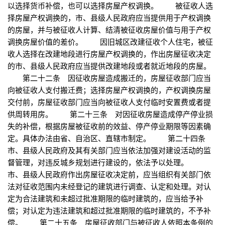
以选择货币补偿，也可以选择房屋产权调换。 被征收人选
择房屋产权调换的，市、县级人民政府应当提供用于产权调换
的房屋，并与被征收人计算、结清被征收房屋价值与用于产权
调换房屋价值的差价。 因旧城区改建征收个人住宅，被征
收人选择在改建地段进行房屋产权调换的，作出房屋征收决定
的市、县级人民政府应当提供改建地段或者就近地段的房屋。
第二十二条 因征收房屋造成搬迁的，房屋征收部门应当
向被征收人支付搬迁费；选择房屋产权调换的，产权调换房屋
交付前，房屋征收部门应当向被征收人支付临时安置费或者提
供周转用房。 第二十三条 对因征收房屋造成停产停业损
失的补偿，根据房屋被征收前的效益、停产停业期限等因素确
定。具体办法由省、自治区、直辖市制定。 第二十四条
市、县级人民政府及其有关部门应当依法加强对建设活动的监
督管理，对违反城乡规划进行建设的，依法予以处理。
市、县级人民政府作出房屋征收决定前，应当组织有关部门依
法对征收范围内未经登记的建筑进行调查、认定和处理。对认
定为合法建筑和未超过批准期限的临时建筑的，应当给予补
偿；对认定为违法建筑和超过批准期限的临时建筑的，不予补
偿。 第二十五条 房屋征收部门与被征收人依照本条例的