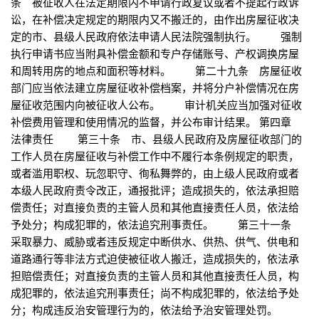
条 被征收人在法定期限内不申请行政复议或者不提起行政诉
讼，在补偿决定规定的期限内又不搬迁的，由作出房屋征收决
定的市、县级人民政府依法申请人民法院强制执行。 强制
执行申请书应当附具补偿金额和专户存储账号、产权调换房屋
和周转用房的地点和面积等材料。 第二十九条 房屋征收
部门应当依法建立房屋征收补偿档案，并将分户补偿情况在房
屋征收范围内向被征收人公布。 审计机关应当加强对征收
补偿费用管理和使用情况的监督，并公布审计结果。 第四章
法律责任 第三十条 市、县级人民政府及房屋征收部门的
工作人员在房屋征收与补偿工作中不履行本条例规定的职责，
或者滥用职权、玩忽职守、徇私舞弊的，由上级人民政府或者
本级人民政府责令改正，通报批评；造成损失的，依法承担赔
偿责任；对直接负责的主管人员和其他直接责任人员，依法给
予处分；构成犯罪的，依法追究刑事责任。 第三十一条
采取暴力、威胁或者违反规定中断供水、供热、供气、供电和
道路通行等非法方式迫使被征收人搬迁，造成损失的，依法承
担赔偿责任；对直接负责的主管人员和其他直接责任人员，构
成犯罪的，依法追究刑事责任；尚不构成犯罪的，依法给予处
分；构成违反治安管理行为的，依法给予治安管理处罚。