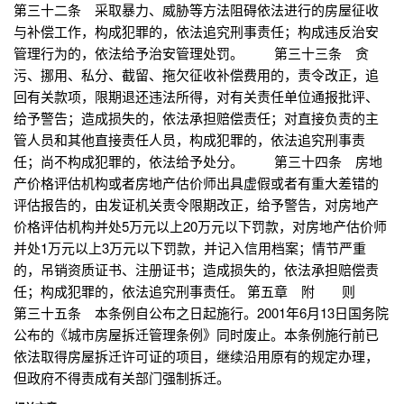
第三十二条 采取暴力、威胁等方法阻碍依法进行的房屋征收
与补偿工作，构成犯罪的，依法追究刑事责任；构成违反治安
管理行为的，依法给予治安管理处罚。 第三十三条 贪
污、挪用、私分、截留、拖欠征收补偿费用的，责令改正，追
回有关款项，限期退还违法所得，对有关责任单位通报批评、
给予警告；造成损失的，依法承担赔偿责任；对直接负责的主
管人员和其他直接责任人员，构成犯罪的，依法追究刑事责
任；尚不构成犯罪的，依法给予处分。 第三十四条 房地
产价格评估机构或者房地产估价师出具虚假或者有重大差错的
评估报告的，由发证机关责令限期改正，给予警告，对房地产
价格评估机构并处5万元以上20万元以下罚款，对房地产估价师
并处1万元以上3万元以下罚款，并记入信用档案；情节严重
的，吊销资质证书、注册证书；造成损失的，依法承担赔偿责
任；构成犯罪的，依法追究刑事责任。 第五章 附 则
第三十五条 本条例自公布之日起施行。2001年6月13日国务院
公布的《城市房屋拆迁管理条例》同时废止。本条例施行前已
依法取得房屋拆迁许可证的项目，继续沿用原有的规定办理，
但政府不得责成有关部门强制拆迁。