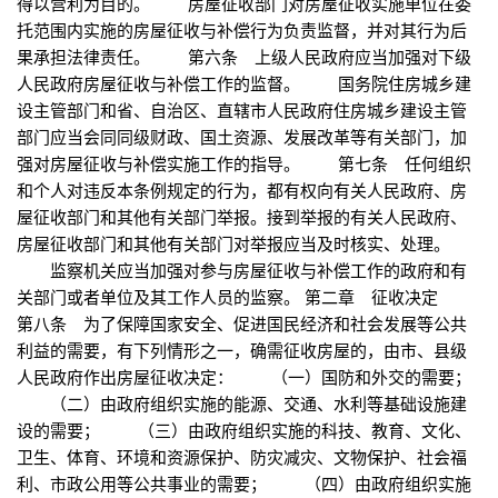
得以营利为目的。 房屋征收部门对房屋征收实施单位在委
托范围内实施的房屋征收与补偿行为负责监督，并对其行为后
果承担法律责任。 第六条 上级人民政府应当加强对下级
人民政府房屋征收与补偿工作的监督。 国务院住房城乡建
设主管部门和省、自治区、直辖市人民政府住房城乡建设主管
部门应当会同同级财政、国土资源、发展改革等有关部门，加
强对房屋征收与补偿实施工作的指导。 第七条 任何组织
和个人对违反本条例规定的行为，都有权向有关人民政府、房
屋征收部门和其他有关部门举报。接到举报的有关人民政府、
房屋征收部门和其他有关部门对举报应当及时核实、处理。
监察机关应当加强对参与房屋征收与补偿工作的政府和有
关部门或者单位及其工作人员的监察。 第二章 征收决定
第八条 为了保障国家安全、促进国民经济和社会发展等公共
利益的需要，有下列情形之一，确需征收房屋的，由市、县级
人民政府作出房屋征收决定： （一）国防和外交的需要；
（二）由政府组织实施的能源、交通、水利等基础设施建
设的需要； （三）由政府组织实施的科技、教育、文化、
卫生、体育、环境和资源保护、防灾减灾、文物保护、社会福
利、市政公用等公共事业的需要； （四）由政府组织实施