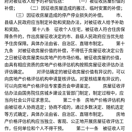
府对被征收人给予的补偿包括： （一）被征收房屋价值的
补偿； （二）因征收房屋造成的搬迁、临时安置的补偿；
（三）因征收房屋造成的停产停业损失的补偿。 市、
县级人民政府应当制定补助和奖励办法，对被征收人给予补助
和奖励。 第十八条 征收个人住宅，被征收人符合住房保
障条件的，作出房屋征收决定的市、县级人民政府应当优先给
予住房保障。具体办法由省、自治区、直辖市制定。 第十
九条 对被征收房屋价值的补偿，不得低于房屋征收决定公告
之日被征收房屋类似房地产的市场价格。被征收房屋的价值，
由具有相应资质的房地产价格评估机构按照房屋征收评估办法
评估确定。 对评估确定的被征收房屋价值有异议的，可以
向房地产价格评估机构申请复核评估。对复核结果有异议的，
可以向房地产价格评估专家委员会申请鉴定。 房屋征收评
估办法由国务院住房城乡建设主管部门制定，制定过程中，应
当向社会公开征求意见。 第二十条 房地产价格评估机构
由被征收人协商选定；协商不成的，通过多数决定、随机选定
等方式确定，具体办法由省、自治区、直辖市制定。 房地
产价格评估机构应当独立、客观、公正地开展房屋征收评估工
作，任何单位和个人不得干预。 第二十一条 被征收人可