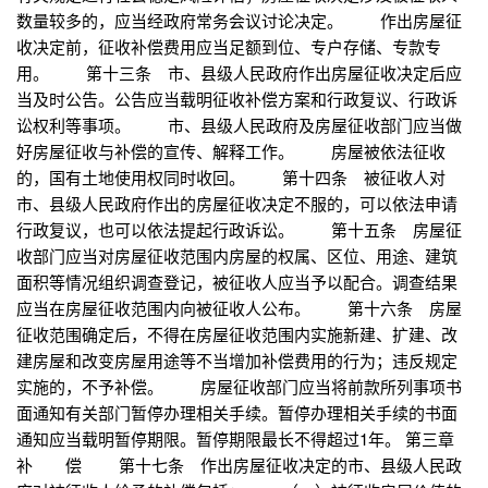
数量较多的，应当经政府常务会议讨论决定。 作出房屋征
收决定前，征收补偿费用应当足额到位、专户存储、专款专
用。 第十三条 市、县级人民政府作出房屋征收决定后应
当及时公告。公告应当载明征收补偿方案和行政复议、行政诉
讼权利等事项。 市、县级人民政府及房屋征收部门应当做
好房屋征收与补偿的宣传、解释工作。 房屋被依法征收
的，国有土地使用权同时收回。 第十四条 被征收人对
市、县级人民政府作出的房屋征收决定不服的，可以依法申请
行政复议，也可以依法提起行政诉讼。 第十五条 房屋征
收部门应当对房屋征收范围内房屋的权属、区位、用途、建筑
面积等情况组织调查登记，被征收人应当予以配合。调查结果
应当在房屋征收范围内向被征收人公布。 第十六条 房屋
征收范围确定后，不得在房屋征收范围内实施新建、扩建、改
建房屋和改变房屋用途等不当增加补偿费用的行为；违反规定
实施的，不予补偿。 房屋征收部门应当将前款所列事项书
面通知有关部门暂停办理相关手续。暂停办理相关手续的书面
通知应当载明暂停期限。暂停期限最长不得超过1年。 第三章
补 偿 第十七条 作出房屋征收决定的市、县级人民政