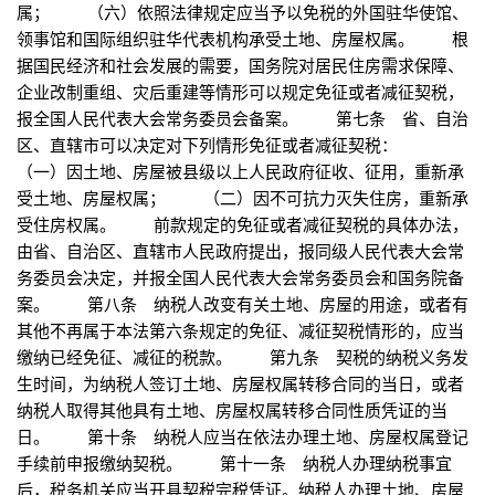
属； （六）依照法律规定应当予以免税的外国驻华使馆、
领事馆和国际组织驻华代表机构承受土地、房屋权属。 根
据国民经济和社会发展的需要，国务院对居民住房需求保障、
企业改制重组、灾后重建等情形可以规定免征或者减征契税，
报全国人民代表大会常务委员会备案。 第七条 省、自治
区、直辖市可以决定对下列情形免征或者减征契税：
（一）因土地、房屋被县级以上人民政府征收、征用，重新承
受土地、房屋权属； （二）因不可抗力灭失住房，重新承
受住房权属。 前款规定的免征或者减征契税的具体办法，
由省、自治区、直辖市人民政府提出，报同级人民代表大会常
务委员会决定，并报全国人民代表大会常务委员会和国务院备
案。 第八条 纳税人改变有关土地、房屋的用途，或者有
其他不再属于本法第六条规定的免征、减征契税情形的，应当
缴纳已经免征、减征的税款。 第九条 契税的纳税义务发
生时间，为纳税人签订土地、房屋权属转移合同的当日，或者
纳税人取得其他具有土地、房屋权属转移合同性质凭证的当
日。 第十条 纳税人应当在依法办理土地、房屋权属登记
手续前申报缴纳契税。 第十一条 纳税人办理纳税事宜
后，税务机关应当开具契税完税凭证。纳税人办理土地、房屋