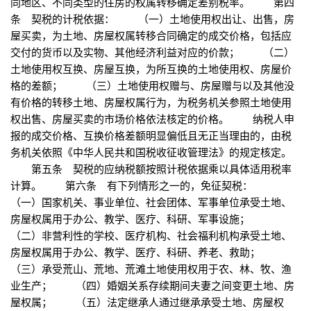
同地区、不同类型的住房的权属转移确定差别税率。 第四
条 契税的计税依据： （一）土地使用权出让、出售，房
屋买卖，为土地、房屋权属转移合同确定的成交价格，包括应
交付的货币以及实物、其他经济利益对应的价款； （二）
土地使用权互换、房屋互换，为所互换的土地使用权、房屋价
格的差额； （三）土地使用权赠与、房屋赠与以及其他没
有价格的转移土地、房屋权属行为，为税务机关参照土地使用
权出售、房屋买卖的市场价格依法核定的价格。 纳税人申
报的成交价格、互换价格差额明显偏低且无正当理由的，由税
务机关依照《中华人民共和国税收征收管理法》的规定核定。
第五条 契税的应纳税额按照计税依据乘以具体适用税率
计算。 第六条 有下列情形之一的，免征契税：
（一）国家机关、事业单位、社会团体、军事单位承受土地、
房屋权属用于办公、教学、医疗、科研、军事设施；
（二）非营利性的学校、医疗机构、社会福利机构承受土地、
房屋权属用于办公、教学、医疗、科研、养老、救助；
（三）承受荒山、荒地、荒滩土地使用权用于农、林、牧、渔
业生产； （四）婚姻关系存续期间夫妻之间变更土地、房
屋权属； （五）法定继承人通过继承承受土地、房屋权