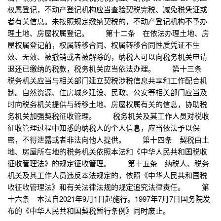
权属登记，不动产登记机构应当查验契税完税、减免税凭证或
者有关信息。未按照规定缴纳契税的，不动产登记机构不予办
理土地、房屋权属登记。 第十二条 在依法办理土地、房
屋权属登记前，权属转移合同、权属转移合同性质凭证不生
效、无效、被撤销或者被解除的，纳税人可以向税务机关申请
退还已缴纳的税款，税务机关应当依法办理。 第十三条
税务机关应当与相关部门建立契税涉税信息共享和工作配合机
制。自然资源、住房城乡建设、民政、公安等相关部门应当及
时向税务机关提供与转移土地、房屋权属有关的信息，协助税
务机关加强契税征收管理。 税务机关及其工作人员对税收
征收管理过程中知悉的纳税人的个人信息，应当依法予以保
密，不得泄露或者非法向他人提供。 第十四条 契税由土
地、房屋所在地的税务机关依照本法和《中华人民共和国税收
征收管理法》的规定征收管理。 第十五条 纳税人、税务
机关及其工作人员违反本法规定的，依照《中华人民共和国税
收征收管理法》和有关法律法规的规定追究法律责任。 第
十六条 本法自2021年9月1日起施行。1997年7月7日国务院发
布的《中华人民共和国契税暂行条例》同时废止。